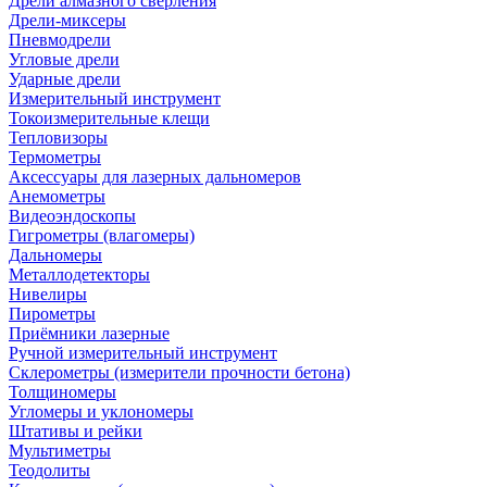
Дрели алмазного сверления
Дрели-миксеры
Пневмодрели
Угловые дрели
Ударные дрели
Измерительный инструмент
Токоизмерительные клещи
Тепловизоры
Термометры
Аксессуары для лазерных дальномеров
Анемометры
Видеоэндоскопы
Гигрометры (влагомеры)
Дальномеры
Металлодетекторы
Нивелиры
Пирометры
Приёмники лазерные
Ручной измерительный инструмент
Склерометры (измерители прочности бетона)
Толщиномеры
Угломеры и уклономеры
Штативы и рейки
Мультиметры
Теодолиты