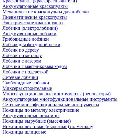
Краскопульты (краскораспылители)
Аккумуляторные краскопульты
Механические краскопульты для побелки
Пневматические краскопульты
Электрические краскопульты
Лобзики (электролобзики)
Аккумуляторные лобзики
Грибовидные лобзики
Лобзик для фигурной резки
Лобзик по дереву
Лобзик по металлу
Лобзики с лазером
Лобзики с маятниковым ходом
Лобзики с подсветкой
Сетевые лобзики
Скобовидные лобзики
Миксеры строительные
Многофункциональные инструменты (реноваторы)
Аккумуляторные многофункциональные инструменты
Сетевые многофункциональные инструменты
Ножницы по металлу электрические
Аккумуляторные ножницы
Ножницы вырубные (высечные)
Ножницы листовые (вырезные) по металлу
Ножницы шлицевые