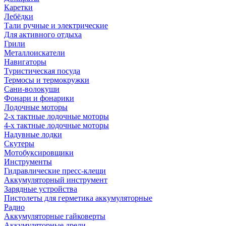
Каретки
Лебёдки
Тали ручные и электрические
Для активного отдыха
Грили
Металлоискатели
Навигаторы
Туристическая посуда
Термосы и термокружки
Сани-волокуши
Фонари и фонарики
Лодочные моторы
2-х тактные лодочные моторы
4-х тактные лодочные моторы
Надувные лодки
Скутеры
Мотобуксировщики
Инструменты
Гидравлические пресс-клещи
Аккумуляторный инструмент
Зарядные устройства
Пистолеты для герметика аккумуляторные
Радио
Аккумуляторные гайковерты
Аккумуляторные дрели