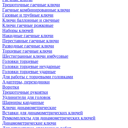
Трещоточные гаечные ключи
Гаечные комбинированные ключи
Газовые и трубные ключи
Ключи баллонные и свечные
Ключи гаечные рожковые
Наборы ключей
Накидные гаечные ключи
Переставные гаечные ключи
Разводные гаечные ключи
Торцевые гаечные ключи
Шестигранные ключи имбусовые
Головки торцевые
Головки торцевые неударные
Головки торцевые ударные
Для работы с торцевыми головками
Адаптеры, переходники
Воротки
Трещоточные рукоятки
Удлинители для головок
Шарниры карданные
Ключи динамометрические
Вставки для динамометрических ключей
Ремкомплекты для динамометрических ключей
Динамометрические ключи