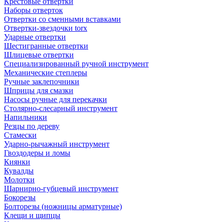
Крестовые отвертки
Наборы отверток
Отвертки со сменными вставками
Отвертки-звездочки torx
Ударные отвертки
Шестигранные отвертки
Шлицевые отвертки
Специализированный ручной инструмент
Механические степлеры
Ручные заклепочники
Шприцы для смазки
Насосы ручные для перекачки
Столярно-слесарный инструмент
Напильники
Резцы по дереву
Стамески
Ударно-рычажный инструмент
Гвоздодеры и ломы
Киянки
Кувалды
Молотки
Шарнирно-губцевый инструмент
Бокорезы
Болторезы (ножницы арматурные)
Клещи и щипцы