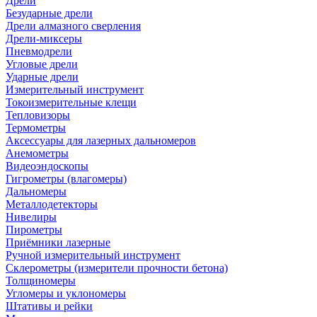
Дрели
Безударные дрели
Дрели алмазного сверления
Дрели-миксеры
Пневмодрели
Угловые дрели
Ударные дрели
Измерительный инструмент
Токоизмерительные клещи
Тепловизоры
Термометры
Аксессуары для лазерных дальномеров
Анемометры
Видеоэндоскопы
Гигрометры (влагомеры)
Дальномеры
Металлодетекторы
Нивелиры
Пирометры
Приёмники лазерные
Ручной измерительный инструмент
Склерометры (измерители прочности бетона)
Толщиномеры
Угломеры и уклономеры
Штативы и рейки