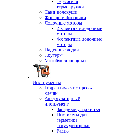
Термосы и
термокружки
Сани-волокуши
Фонари и фонарики
Лодочные моторы
2-х тактные лодочные
моторы
4-х тактные лодочные
моторы
Надувные лодки
Скутеры
Мотобуксировщики
Инструменты
Гидравлические пресс-
клещи
Аккумуляторный
инструмент
Зарядные устройства
Пистолеты для
герметика
аккумуляторные
Радио