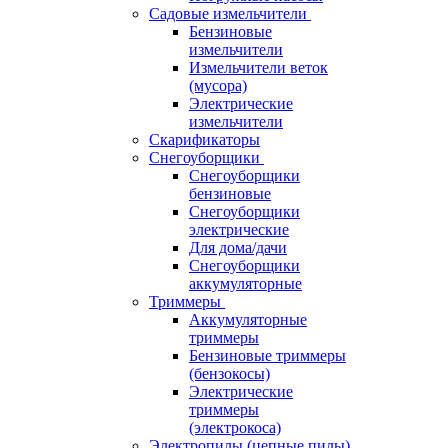
Садовые измельчители
Бензиновые
измельчители
Измельчители веток
(мусора)
Электрические
измельчители
Скарификаторы
Снегоуборщики
Снегоуборщики
бензиновые
Снегоуборщики
электрические
Для дома/дачи
Снегоуборщики
аккумуляторные
Триммеры
Аккумуляторные
триммеры
Бензиновые триммеры
(бензокосы)
Электрические
триммеры
(электрокоса)
Электропилы (цепные пилы)