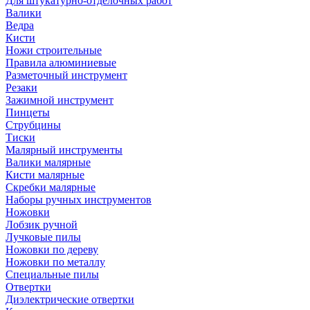
Для штукатурно-отделочных работ
Валики
Ведра
Кисти
Ножи строительные
Правила алюминиевые
Разметочный инструмент
Резаки
Зажимной инструмент
Пинцеты
Струбцины
Тиски
Малярный инструменты
Валики малярные
Кисти малярные
Скребки малярные
Наборы ручных инструментов
Ножовки
Лобзик ручной
Лучковые пилы
Ножовки по дереву
Ножовки по металлу
Специальные пилы
Отвертки
Диэлектрические отвертки