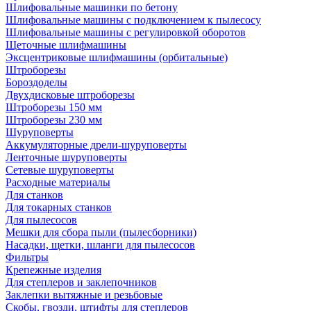
Шлифовальные машинки по бетону
Шлифовальные машины с подключением к пылесосу
Шлифовальные машины с регулировкой оборотов
Щеточные шлифмашины
Эксцентриковые шлифмашины (орбитальные)
Штроборезы
Бороздоделы
Двухдисковые штроборезы
Штроборезы 150 мм
Штроборезы 230 мм
Шуруповерты
Аккумуляторные дрели-шуруповерты
Ленточные шуруповерты
Сетевые шуруповерты
Расходные материалы
Для станков
Для токарных станков
Для пылесосов
Мешки для сбора пыли (пылесборники)
Насадки, щетки, шланги для пылесосов
Фильтры
Крепежные изделия
Для степлеров и заклепочников
Заклепки вытяжные и резьбовые
Скобы, гвозди, штифты для степлеров