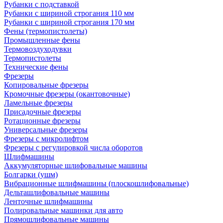
Рубанки с подставкой
Рубанки с шириной строгания 110 мм
Рубанки с шириной строгания 170 мм
Фены (термопистолеты)
Промышленные фены
Термовоздуходувки
Термопистолеты
Технические фены
Фрезеры
Копировальные фрезеры
Кромочные фрезеры (окантовочные)
Ламельные фрезеры
Присадочные фрезеры
Ротационные фрезеры
Универсальные фрезеры
Фрезеры с микролифтом
Фрезеры с регулировкой числа оборотов
Шлифмашины
Аккумуляторные шлифовальные машины
Болгарки (ушм)
Вибрационные шлифмашины (плоскошлифовальные)
Дельташлифовальные машины
Ленточные шлифмашины
Полировальные машинки для авто
Прямошлифовальные машины