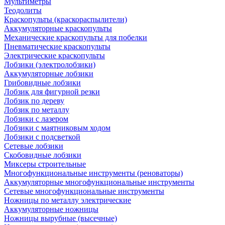
Мультиметры
Теодолиты
Краскопульты (краскораспылители)
Аккумуляторные краскопульты
Механические краскопульты для побелки
Пневматические краскопульты
Электрические краскопульты
Лобзики (электролобзики)
Аккумуляторные лобзики
Грибовидные лобзики
Лобзик для фигурной резки
Лобзик по дереву
Лобзик по металлу
Лобзики с лазером
Лобзики с маятниковым ходом
Лобзики с подсветкой
Сетевые лобзики
Скобовидные лобзики
Миксеры строительные
Многофункциональные инструменты (реноваторы)
Аккумуляторные многофункциональные инструменты
Сетевые многофункциональные инструменты
Ножницы по металлу электрические
Аккумуляторные ножницы
Ножницы вырубные (высечные)