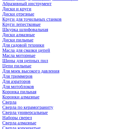
Абразивный инструмент
Диски и круги
Диски отрезные
Круги для точильных станков
Круги лепестковые
Шкурка шлифовальная
Диски алмазные
Диски пильные
Для садовой техники
Масла для смазки цепей
Масла моторные
Шины для цепных пил
Цепи пильные
Для моек высокого давления
Для триммеров
Для аэраторов
Для мотоблоков
Коронка пильная
Коронки алмазные
Сверла
Сверла по керамограниту
Сверла универсальные
Наборы сверел
Сверла алмазные
Сверла корончатые