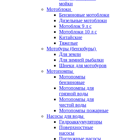
мойки
Мотоблоки
Бензиновые мотоблоки
Дизельные мотоблоки
Мотоблок 9 л с
Мотоблоки 10 л с
Китайские
Тяжелые
Мотобуры (бензобуры)
Для земли
Для зимней рыбалки
Шнеки для мотобуров
Мотопомпы
Мотопомпы
бензиновые
Мотопомпы для
грязной воды
Мотопомпы для
чистой воды
Мотопомпы пожарные
Насосы для воды
Гидроаккумуляторы
Поверхностные
насосы
Погружные насосы