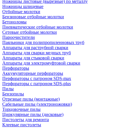
Ножницы листовые (вырезные) по металлу
Ножницы шлицевые
Отбойные молотки
Бензиновые отбойные молотки
Бетоноломы
Пневматические отбойные молотки
Сетевые отбойные молотки
Пароочистители
Паяльники для полипропиленновых труб
Аппараты для раструбной сварки
Аппараты для сварки медных труб
Аппараты для стыковой сварки
Аппараты для электромуфтовой сварки
Перфораторы
Аккумуляторные перфораторы
Перфораторы с патроном SDS-max
Перфораторы с патроном SDS-plus
Пилы
Бензопилы
Отрезные пилы (монтажные)
Сабельные пилы (электроножовки)
Торцовочные пилы
Циркулярные пилы (дисковые)
Пистолеты для ремонта
Клеевые пистолеты