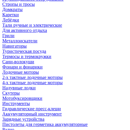
Стропы и тросы
Домкраты
Каретки
Лебёдки
Тали ручные и электрические
Для активного отдыха
Грили
Металлоискатели
Навигаторы
Туристическая посуда
Термосы и термокружки
Сани-волокуши
Фонари и фонарики
Лодочные моторы
2-х тактные лодочные моторы
4-х тактные лодочные моторы
Надувные лодки
Скутеры
Мотобуксировщики
Инструменты
Гидравлические пресс-клещи
Аккумуляторный инструмент
Зарядные устройства
Пистолеты для герметика аккумуляторные
Радио